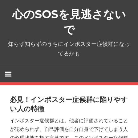
コ
心のSOSを見逃さない
ン
テ
で
ン
ツ
知らず知らずのうちにインポスター症候群になっ
へ
てるかも
ス
キ
ッ
プ
必見！インポスター症候群に陥りやす
い人の特徴
インポスター症候群とは、他者に評価されていること
が認められず、自己評価を自分自身で下げてしまう人
の心理状態を指す言葉です。このインポスター症候群